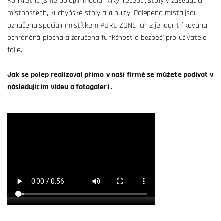
Konkrétně jsme polepili madla, kliky, recepci, stoly v zasedacích
místnostech, kuchyňské stoly a a pulty. Polepená místa jsou
označena speciálním štítkem PURE ZONE, čímž je identifikována
ochráněná plocha a zaručena funkčnost a bezpečí pro uživatele
fólie.
Jak se polep realizoval přímo v naší firmě se můžete podívat v
následujícím videu a fotogalerii.