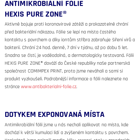
ANTIMIKROBIÁLNÍ FÓLIE
HEXIS PURE ZONE®
Aktivně bojuje proti koronavirové zátěži a prokazatelně chrání
před bakteriální nákazou. Fólie se lepí na místa častého
kontaktu s povrchem a díky iontům stříbra zabraňuje šíření virů a
bakterií. Chrání 24 hod. denně, 7 dní v týdnu, až po dobu 5 let.
Snadno se čistí, je voděodolná, a dermatologicky testovaná. Fólii
HEXIS PURE ZONE® dováží do České republiky naše partnerská
společnost COMIMPEX PRINT, proto jsme neváhali a sami si
produkt vyzkoušeli. Podrobnější informace o fólii naleznete na
stránce
www.antibakterialni-folie.cz
.
DOTYKEM EXPONOVANÁ MÍSTA
Antimikrobiální fólii jsme u nás nechali aplikovat na místa, kde
dochází k větší kumulaci lidí a zvýšeném kontaktu s povrchem.