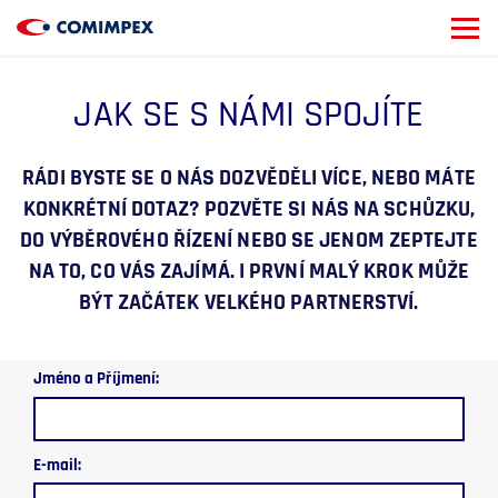
JAK SE S NÁMI SPOJÍTE
RÁDI BYSTE SE O NÁS DOZVĚDĚLI VÍCE, NEBO MÁTE
KONKRÉTNÍ DOTAZ? POZVĚTE SI NÁS NA SCHŮZKU,
DO VÝBĚROVÉHO ŘÍZENÍ NEBO SE JENOM ZEPTEJTE
NA TO, CO VÁS ZAJÍMÁ. I PRVNÍ MALÝ KROK MŮŽE
BÝT ZAČÁTEK VELKÉHO PARTNERSTVÍ.
Jméno a Příjmení:
E-mail: