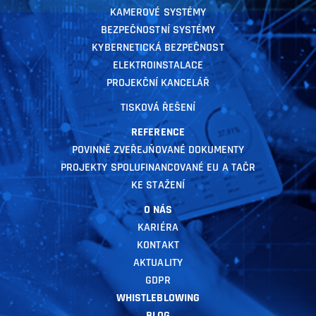
KAMEROVÉ SYSTÉMY
BEZPEČNOSTNÍ SYSTÉMY
KYBERNETICKÁ BEZPEČNOST
ELEKTROINSTALACE
PROJEKČNÍ KANCELÁŘ
TISKOVÁ ŘEŠENÍ
REFERENCE
POVINNĚ ZVEŘEJŇOVANÉ DOKUMENTY
PROJEKTY SPOLUFINANCOVANÉ EU A TAČR
KE STAŽENÍ
O NÁS
KARIÉRA
KONTAKT
AKTUALITY
GDPR
WHISTLEBLOWING
BLOG