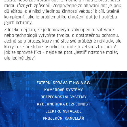
Ztrátě nebo zašifrování dat je možné a i nutné předcházet
řadou různých způsobů. Zodpovědné zálohování dat je pak
důležitou, ale nikoliv jedinou činností vedoucí k cíli. Stejně
komplexní, jako je problematika ohrožení dat je i potřeba
jejich ochrany.
Zdaleka neplatí, že jednorázovým zakoupením software
nebo technologií vytvoříte trvalou a dostatečnou ochranu.
Jedná se o proces, který má sice své průběžné náklady, ale
který také předchází v několika řádech větším ztrátám. A
jak se správně říká – nejde se ptát „jestli‟ nastane malér,
ale jedině „kdy‟.
EXTERNÍ SPRÁVA IT HW A SW
KAMEROVÉ SYSTÉMY
BEZPEČNOSTNÍ SYSTÉMY
KYBERNETICKÁ BEZPEČNOST
ELEKTROINSTALACE
PROJEKČNÍ KANCELÁŘ