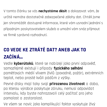
V tomto článku se vás
nechystáme děsit
a dokazovat vám, že
určitě nemáte dostatečně zabezpečené zálohy dat. Chtěli jsme
jen shromáždit dostupné informace, které vám usnadní jednání s
případným poskytovatelem služeb a umožní vám snáz přijmout
ve firmě správná rozhodnutí.
CO VEDE KE ZTRÁTĚ DAT? ANEB JAK TO
ZAČÍNÁ…
Vedle
kyberútoků
, které se nabízejí jako první odpověď,
samozřejmě existují i případy
fyzického selhání
paměťových médií vlivem živlů (povodně, požár), extrémních
teplot, nebo prostě kvůli pádům z výšky.
Pevné disky mají taky svoji
přirozenou životnost
a doba,
po kterou výrobce poskytuje záruku, nemusí odpovídat
intervalu, kdy byste nahrazovali celý počítač pro jeho
pomalost a zastaralost.
Ve všem se navíc jako komplikující faktor vyskytuje živý