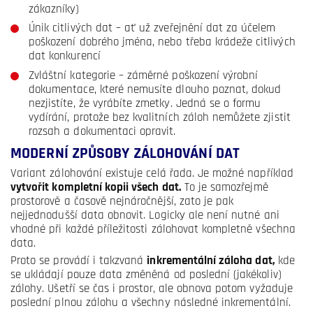
zákazníky)
Únik citlivých dat – ať už zveřejnění dat za účelem
poškození dobrého jména, nebo třeba krádeže citlivých
dat konkurencí
Zvláštní kategorie – záměrné poškození výrobní
dokumentace, které nemusíte dlouho poznat, dokud
nezjistíte, že vyrábíte zmetky. Jedná se o formu
vydírání, protože bez kvalitních záloh nemůžete zjistit
rozsah a dokumentaci opravit.
MODERNÍ ZPŮSOBY ZÁLOHOVÁNÍ DAT
Variant zálohování existuje celá řada. Je možné například
vytvořit kompletní kopii všech dat.
To je samozřejmě
prostorově a časově nejnáročnější, zato je pak
nejjednodušší data obnovit. Logicky ale není nutné ani
vhodné při každé příležitosti zálohovat kompletně všechna
data.
Proto se provádí i takzvaná
inkrementální záloha dat,
kde
se ukládají pouze data změněná od poslední (jakékoliv)
zálohy. Ušetří se čas i prostor, ale obnova potom vyžaduje
poslední plnou zálohu a všechny následné inkrementální.