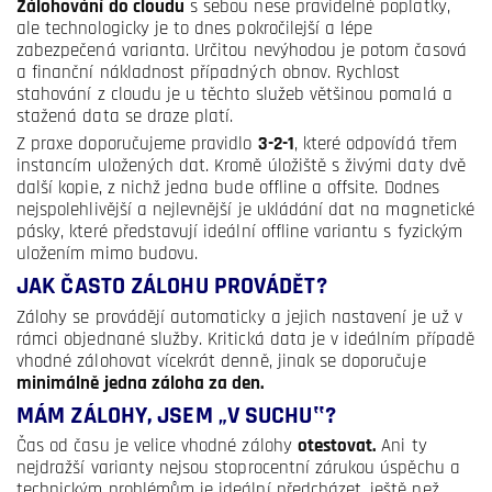
Zálohování do cloudu
s sebou nese pravidelné poplatky,
ale technologicky je to dnes pokročilejší a lépe
zabezpečená varianta. Určitou nevýhodou je potom časová
a finanční nákladnost případných obnov. Rychlost
stahování z cloudu je u těchto služeb většinou pomalá a
stažená data se draze platí.
Z praxe doporučujeme pravidlo
3-2-1
, které odpovídá třem
instancím uložených dat. Kromě úložiště s živými daty dvě
další kopie, z nichž jedna bude offline a offsite. Dodnes
nejspolehlivější a nejlevnější je ukládání dat na magnetické
pásky, které představují ideální offline variantu s fyzickým
uložením mimo budovu.
JAK ČASTO ZÁLOHU PROVÁDĚT?
Zálohy se provádějí automaticky a jejich nastavení je už v
rámci objednané služby. Kritická data je v ideálním případě
vhodné zálohovat vícekrát denně, jinak se doporučuje
minimálně jedna záloha za den.
MÁM ZÁLOHY, JSEM „V SUCHU‟?
Čas od času je velice vhodné zálohy
otestovat.
Ani ty
nejdražší varianty nejsou stoprocentní zárukou úspěchu a
technickým problémům je ideální předcházet, ještě než