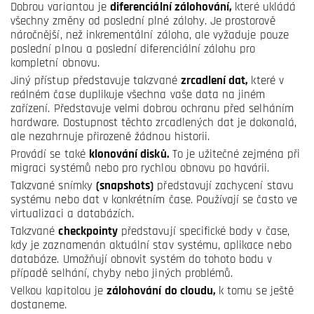
Dobrou variantou je
diferenciální zálohování,
které ukládá
všechny změny od poslední plné zálohy. Je prostorově
náročnější, než inkrementální záloha, ale vyžaduje pouze
poslední plnou a poslední diferenciální zálohu pro
kompletní obnovu.
Jiný přístup představuje takzvané
zrcadlení dat,
které v
reálném čase duplikuje všechna vaše data na jiném
zařízení. Představuje velmi dobrou ochranu před selháním
hardware. Dostupnost těchto zrcadlených dat je dokonalá,
ale nezahrnuje přirozeně žádnou historii.
Provádí se také
klonování disků.
To je užitečné zejména při
migraci systémů nebo pro rychlou obnovu po havárii.
Takzvané snímky
(snapshots)
představují zachycení stavu
systému nebo dat v konkrétním čase. Používají se často ve
virtualizaci a databázích.
Takzvané
checkpointy
představují specifické body v čase,
kdy je zaznamenán aktuální stav systému, aplikace nebo
databáze. Umožňují obnovit systém do tohoto bodu v
případě selhání, chyby nebo jiných problémů.
Velkou kapitolou je
zálohování do cloudu,
k tomu se ještě
dostaneme.