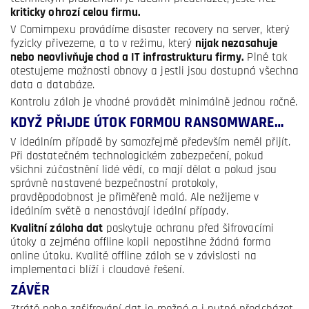
kriticky ohrozí celou firmu.
V Comimpexu provádíme disaster recovery na server, který
fyzicky přivezeme, a to v režimu, který
nijak nezasahuje
nebo neovlivňuje chod a IT infrastrukturu firmy.
Plně tak
otestujeme možnosti obnovy a jestli jsou dostupná všechna
data a databáze.
Kontrolu záloh je vhodné provádět minimálně jednou ročně.
KDYŽ PŘIJDE ÚTOK FORMOU RANSOMWARE…
V ideálním případě by samozřejmě především neměl přijít.
Při dostatečném technologickém zabezpečení, pokud
všichni zúčastnění lidé vědí, co mají dělat a pokud jsou
správně nastavené bezpečnostní protokoly,
pravděpodobnost je přiměřeně malá. Ale nežijeme v
ideálním světě a nenastávají ideální případy.
Kvalitní záloha dat
poskytuje ochranu před šifrovacími
útoky a zejména offline kopii nepostihne žádná forma
online útoku. Kvalitě offline záloh se v závislosti na
implementaci blíží i cloudové řešení.
ZÁVĚR