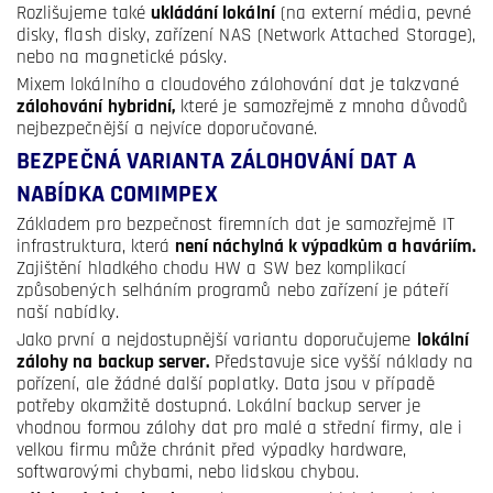
Rozlišujeme také
ukládání lokální
(na externí média, pevné
disky, flash disky, zařízení NAS (Network Attached Storage),
nebo na magnetické pásky.
Mixem lokálního a cloudového zálohování dat je takzvané
zálohování hybridní,
které je samozřejmě z mnoha důvodů
nejbezpečnější a nejvíce doporučované.
BEZPEČNÁ VARIANTA ZÁLOHOVÁNÍ DAT A
NABÍDKA COMIMPEX
Základem pro bezpečnost firemních dat je samozřejmě IT
infrastruktura, která
není náchylná k výpadkům a haváriím.
Zajištění hladkého chodu HW a SW bez komplikací
způsobených selháním programů nebo zařízení je páteří
naší nabídky.
Jako první a nejdostupnější variantu doporučujeme
lokální
zálohy na backup server.
Představuje sice vyšší náklady na
pořízení, ale žádné další poplatky. Data jsou v případě
potřeby okamžitě dostupná. Lokální backup server je
vhodnou formou zálohy dat pro malé a střední firmy, ale i
velkou firmu může chránit před výpadky hardware,
softwarovými chybami, nebo lidskou chybou.