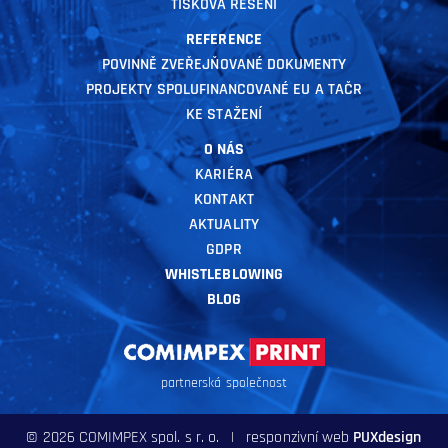
TISKOVÁ ŘEŠENÍ
REFERENCE
POVINNĚ ZVEŘEJŇOVANÉ DOKUMENTY
PROJEKTY SPOLUFINANCOVANÉ EU A TAČR
KE STAŽENÍ
O NÁS
KARIÉRA
KONTAKT
AKTUALITY
GDPR
WHISTLEBLOWING
BLOG
partnerská společnost
© 2026 COMIMPEX spol. s r. o. | responzivní web
PUXdesign