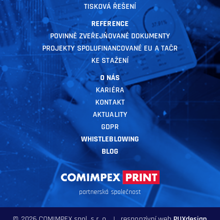
TISKOVÁ ŘEŠENÍ
REFERENCE
POVINNĚ ZVEŘEJŇOVANÉ DOKUMENTY
PROJEKTY SPOLUFINANCOVANÉ EU A TAČR
KE STAŽENÍ
O NÁS
KARIÉRA
KONTAKT
AKTUALITY
GDPR
WHISTLEBLOWING
BLOG
partnerská společnost
© 2026 COMIMPEX spol. s r. o. | responzivní web
PUXdesign